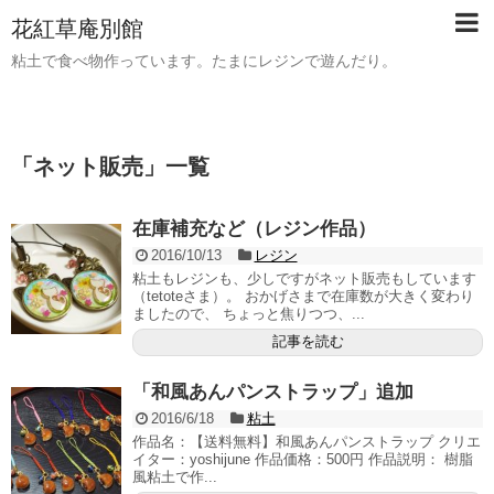
花紅草庵別館
粘土で食べ物作っています。たまにレジンで遊んだり。
「
ネット販売
」
一覧
在庫補充など（レジン作品）
2016/10/13
レジン
粘土もレジンも、少しですがネット販売もしています
（tetoteさま）。 おかげさまで在庫数が大きく変わり
ましたので、 ちょっと焦りつつ、...
記事を読む
「和風あんパンストラップ」追加
2016/6/18
粘土
作品名：【送料無料】和風あんパンストラップ クリエ
イター：yoshijune 作品価格：500円 作品説明： 樹脂
風粘土で作...