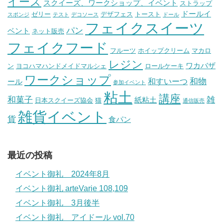
イーズ
スクイーズ、ワークショップ、イベント
ストラップ
ドールイ
ゼリー
デザフェス
トースト
スポンジ
テスト
デコソース
ドール
フェイクスイーツ
パン
ベント
ネット販売
フェイクフード
フルーツ
ホイップクリーム
マカロ
レジン
ワカバザ
ン
ヨコハマハンドメイドマルシェ
ロールケーキ
ワークショップ
和物
和すいーつ
ール
参加イベント
粘土
講座
和菓子
雑
紙粘土
日本スクイーズ協会
猫
通信販売
雑貨イベント
貨
食パン
最近の投稿
イベント御礼 2024年8月
イベント御礼 arteVarie 108,109
イベント御礼 3月後半
イベント御礼 アイドール vol.70