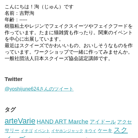
こんにちは！洵（じゅん）です
名前：吉野洵
年齢：-----
樹脂粘土やレジンでフェイクスイーツやフェイクフードを
作っています。たまに猫雑貨も作ったり。関東のイベント
を中心に出展しています。
最近はスクイーズでかわいいもの、おいしそうなものを作
っています。ワークショップで一緒に作ってみませんか。
一般社団法人日本スクイーズ協会認定講師です。
Twitter
@yoshijune624さんのツイート
タグ
arteVarie
HAND ART Marche
アイドール
アクセ
スク
サリー
ケーキ
イチゴ
イベント
イヤホンジャック
キウイ