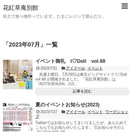
花紅草庵別館
粘土で食べ物作っています。たまにレジンで遊んだり。
「
2023年07月
」
一覧
イベント御礼 I♡Doll vol.68
2023/7/31
アイドール
,
イベント
先週土曜日、7月29日は東京ビッグサイトで I♡Doll
vol.68 が開催されました。『花紅草庵別館』は
『AOTSUKIKAN』の3...
記事を読む
夏のイベントお知らせ(2023)
2023/7/27
アイドール
,
イベント
,
ワークショッ
プ
Twitterではお知らせしてまいりましたが、あらためて
こちらでもお知らせいたします。 ①お知らせその１