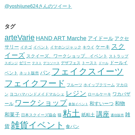
@yoshijune624さんのツイート
タグ
arteVarie
HAND ART Marche
アイドール
アクセ
スク
サリー
ケーキ
イチゴ
イベント
イヤホンジャック
キウイ
イーズ
スクイーズ、ワークショップ、イベント
ストラップ
ドールイ
ゼリー
デザフェス
トースト
スポンジ
テスト
デコソース
ドール
フェイクスイーツ
パン
ベント
ネット販売
フェイクフード
フルーツ
ホイップクリーム
マカロ
レジン
ワカバザ
ン
ヨコハマハンドメイドマルシェ
ロールケーキ
ワークショップ
和物
和すいーつ
ール
参加イベント
粘土
講座
和菓子
雑
紙粘土
日本スクイーズ協会
猫
通信販売
雑貨イベント
貨
食パン