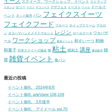
イーズ
スクイーズ、ワークショップ、イベント
ストラップ
ドールイ
ゼリー
デザフェス
トースト
スポンジ
テスト
デコソース
ドール
フェイクスイーツ
パン
ベント
ネット販売
フェイクフード
フルーツ
ホイップクリーム
マカロ
レジン
ワカバザ
ン
ヨコハマハンドメイドマルシェ
ロールケーキ
ワークショップ
和物
和すいーつ
ール
参加イベント
粘土
講座
和菓子
雑
紙粘土
日本スクイーズ協会
猫
通信販売
雑貨イベント
貨
食パン
最近の投稿
イベント御礼 2024年8月
イベント御礼 arteVarie 108,109
イベント御礼 3月後半
イベント御礼 アイドール vol.70