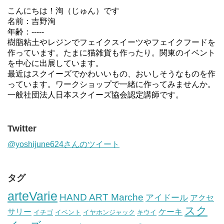
こんにちは！洵（じゅん）です
名前：吉野洵
年齢：-----
樹脂粘土やレジンでフェイクスイーツやフェイクフードを
作っています。たまに猫雑貨も作ったり。関東のイベント
を中心に出展しています。
最近はスクイーズでかわいいもの、おいしそうなものを作
っています。ワークショップで一緒に作ってみませんか。
一般社団法人日本スクイーズ協会認定講師です。
Twitter
@yoshijune624さんのツイート
タグ
arteVarie
HAND ART Marche
アイドール
アクセ
スク
サリー
ケーキ
イチゴ
イベント
イヤホンジャック
キウイ