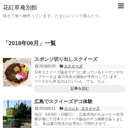
花紅草庵別館
粘土で食べ物作っています。たまにレジンで遊んだり。
「
2018年06月
」
一覧
スポンジ切り出しスクイーズ
2018/6/29
スクイーズ
日本スクイーズ協会でデコに使っているドーナツやカ
ップケーキは 森川先生や講師が手作りしています。
ベースから作るのはたいへん…でも、ちょ...
記事を読む
広島でスクイーズデコ体験
2018/6/11
イベント
,
スクイーズ
先日、6月9日（日曜日）、広島市内のちゅーピー住宅
展示場にて日本スクイーズ協会のデコ体験がありまし
た。 私は森川先生のお手伝いで同行させて...