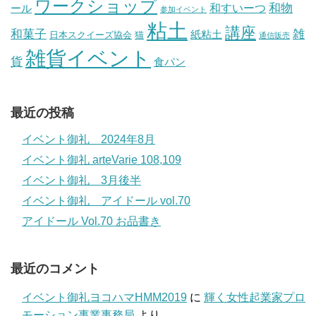
ワークショップ
和物
和すいーつ
ール
参加イベント
粘土
講座
和菓子
雑
紙粘土
日本スクイーズ協会
猫
通信販売
雑貨イベント
貨
食パン
最近の投稿
イベント御礼 2024年8月
イベント御礼 arteVarie 108,109
イベント御礼 3月後半
イベント御礼 アイドール vol.70
アイドール Vol.70 お品書き
最近のコメント
イベント御礼ヨコハマHMM2019
に
輝く女性起業家プロ
モーション事業事務局
より