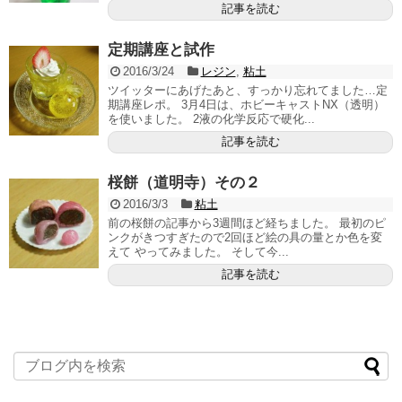
記事を読む
定期講座と試作
2016/3/24
レジン
,
粘土
ツイッターにあげたあと、すっかり忘れてました…定
期講座レポ。 3月4日は、ホビーキャストNX（透明）
を使いました。 2液の化学反応で硬化...
記事を読む
桜餅（道明寺）その２
2016/3/3
粘土
前の桜餅の記事から3週間ほど経ちました。 最初のピ
ンクがきつすぎたので2回ほど絵の具の量とか色を変
えて やってみました。 そして今...
記事を読む