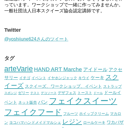
っています。ワークショップで一緒に作ってみませんか。
一般社団法人日本スクイーズ協会認定講師です。
Twitter
@yoshijune624さんのツイート
タグ
arteVarie
HAND ART Marche
アイドール
アクセ
スク
サリー
ケーキ
イチゴ
イベント
イヤホンジャック
キウイ
イーズ
スクイーズ、ワークショップ、イベント
ストラップ
ドールイ
ゼリー
デザフェス
トースト
スポンジ
テスト
デコソース
ドール
フェイクスイーツ
パン
ベント
ネット販売
フェイクフード
フルーツ
ホイップクリーム
マカロ
レジン
ワカバザ
ン
ヨコハマハンドメイドマルシェ
ロールケーキ