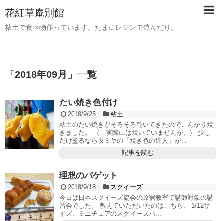
花紅草庵別館
粘土で食べ物作っています。たまにレジンで遊んだり。
「
2018年09月
」
一覧
たい焼き色付け
2018/9/25
粘土
粘土のたい焼きがそろそろ乾いてきたのでこんがり焼
きました。 （…実際には焼いていませんが。） 少し
だけ塗るならタミヤの「焼き色の達人」が...
記事を読む
理想のバゲット
2018/9/18
スクイーズ
今日は日本スクイーズ協会の原宿教室で講師対象の講
習会でした。 教えていただいたのはこちら。 1/12サ
イズ、ミニチュアのスクイーズパ...