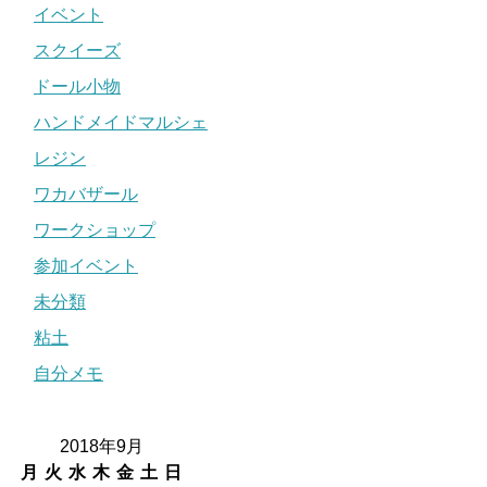
イベント
スクイーズ
ドール小物
ハンドメイドマルシェ
レジン
ワカバザール
ワークショップ
参加イベント
未分類
粘土
自分メモ
2018年9月
月
火
水
木
金
土
日