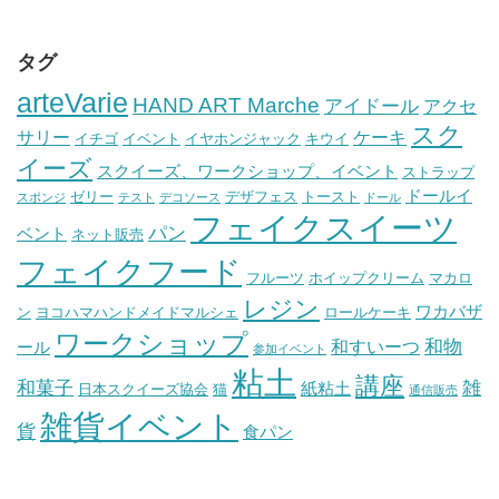
タグ
arteVarie
HAND ART Marche
アイドール
アクセ
スク
サリー
ケーキ
イチゴ
イベント
イヤホンジャック
キウイ
イーズ
スクイーズ、ワークショップ、イベント
ストラップ
ドールイ
ゼリー
デザフェス
トースト
スポンジ
テスト
デコソース
ドール
フェイクスイーツ
パン
ベント
ネット販売
フェイクフード
フルーツ
ホイップクリーム
マカロ
レジン
ワカバザ
ン
ヨコハマハンドメイドマルシェ
ロールケーキ
ワークショップ
和物
和すいーつ
ール
参加イベント
粘土
講座
和菓子
雑
紙粘土
日本スクイーズ協会
猫
通信販売
雑貨イベント
貨
食パン