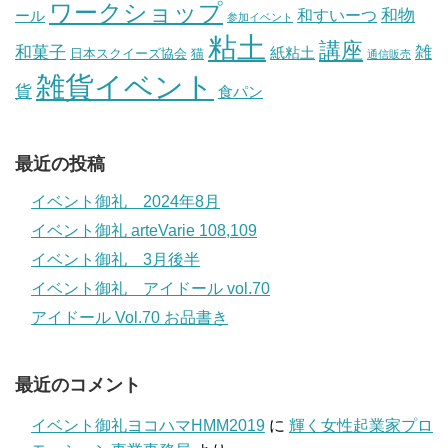
ワークショップ
和物
和すいーつ
ール
参加イベント
粘土
講座
和菓子
雑
紙粘土
日本スクイーズ協会
猫
通信販売
雑貨イベント
貨
食パン
最近の投稿
イベント御礼 2024年8月
イベント御礼 arteVarie 108,109
イベント御礼 3月後半
イベント御礼 アイドール vol.70
アイドール Vol.70 お品書き
最近のコメント
イベント御礼ヨコハマHMM2019
に
輝く女性起業家プロ