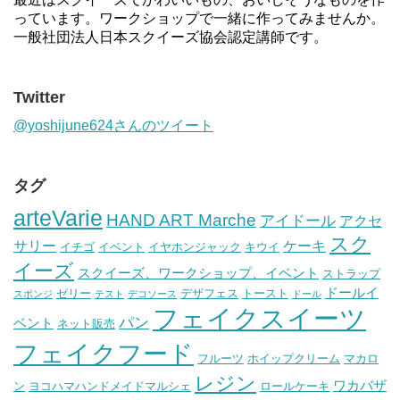
っています。ワークショップで一緒に作ってみませんか。
一般社団法人日本スクイーズ協会認定講師です。
Twitter
@yoshijune624さんのツイート
タグ
arteVarie
HAND ART Marche
アイドール
アクセ
スク
サリー
ケーキ
イチゴ
イベント
イヤホンジャック
キウイ
イーズ
スクイーズ、ワークショップ、イベント
ストラップ
ドールイ
ゼリー
デザフェス
トースト
スポンジ
テスト
デコソース
ドール
フェイクスイーツ
パン
ベント
ネット販売
フェイクフード
フルーツ
ホイップクリーム
マカロ
レジン
ワカバザ
ン
ヨコハマハンドメイドマルシェ
ロールケーキ