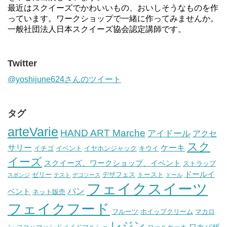
最近はスクイーズでかわいいもの、おいしそうなものを作
っています。ワークショップで一緒に作ってみませんか。
一般社団法人日本スクイーズ協会認定講師です。
Twitter
@yoshijune624さんのツイート
タグ
arteVarie
HAND ART Marche
アイドール
アクセ
スク
サリー
ケーキ
イチゴ
イベント
イヤホンジャック
キウイ
イーズ
スクイーズ、ワークショップ、イベント
ストラップ
ドールイ
ゼリー
デザフェス
トースト
スポンジ
テスト
デコソース
ドール
フェイクスイーツ
パン
ベント
ネット販売
フェイクフード
フルーツ
ホイップクリーム
マカロ
レジン
ワカバザ