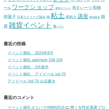
ン
ヨコハマハンドメイドマルシェ
ロールケーキ
ワークショップ
和物
和すいーつ
ール
参加イベント
粘土
講座
和菓子
雑
紙粘土
日本スクイーズ協会
猫
通信販売
雑貨イベント
貨
食パン
最近の投稿
イベント御礼 2024年8月
イベント御礼 arteVarie 108,109
イベント御礼 3月後半
イベント御礼 アイドール vol.70
アイドール Vol.70 お品書き
最近のコメント
イベント御礼ヨコハマHMM2019
に
輝く女性起業家プロ