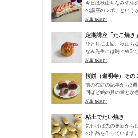
今日は秋山ちなみ先生の
の講座のレポ、というか
記事を読む
定期講座「たこ焼き
ひと月に１回、秋山ち
なみ先生には時々WSで
記事を読む
桜餅（道明寺）その
前の桜餅の記事から3週
回ほど絵の具の量とか色を
記事を読む
粘土でたい焼き
気付けば先の更新からひ
の作品を作っています。 