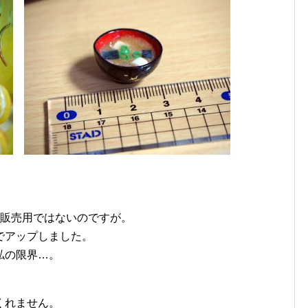
は販売用ではないのですが。
でアップしました。
私の限界…。
。
くれません。