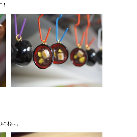
す！
。
のにね…。