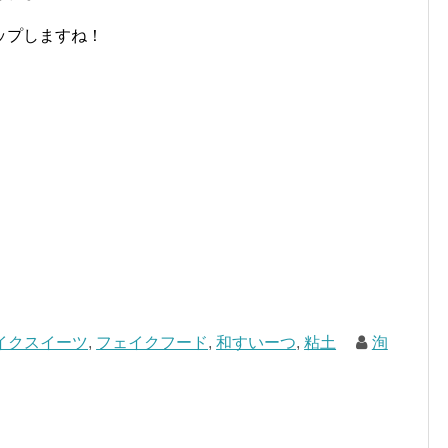
ップしますね！
イクスイーツ
,
フェイクフード
,
和すいーつ
,
粘土
洵