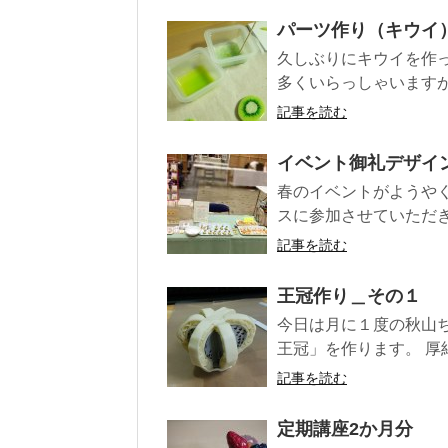
パーツ作り（キウイ
久しぶりにキウイを作
多くいらっしゃいますが
記事を読む
イベント御礼デザイン
春のイベントがようや
スに参加させていただき
記事を読む
王冠作り＿その１
今日は月に１度の秋山
王冠」を作ります。 厚
記事を読む
定期講座2か月分