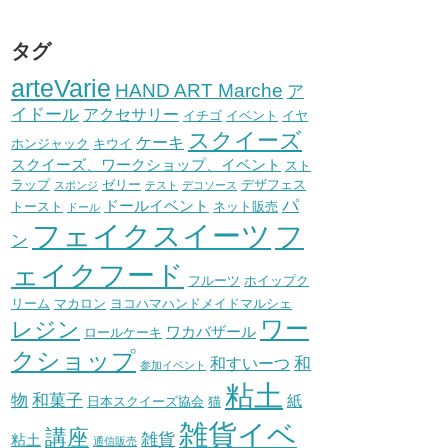
タグ
arteVarie
HAND ART Marche
ア
イドール
アクセサリー
イチゴ
イベント
イヤ
スクイーズ
ケーキ
ホンジャック
キウイ
スクイーズ、ワークショップ、イベント
スト
ラップ
ゼリー
デザフェス
スポンジ
テスト
デコソース
パ
ドールイベント
トースト
ネット販売
ドール
フェイクスイーツ
フ
ン
ェイクフード
フルーツ
ホイップク
リーム
マカロン
ヨコハマハンドメイドマルシェ
ワー
レジン
ワカバザール
ロールケーキ
クショップ
和
和すいーつ
参加イベント
粘土
物
和菓子
紙
日本スクイーズ協会
猫
雑貨イベ
講座
雑貨
粘土
通信販売