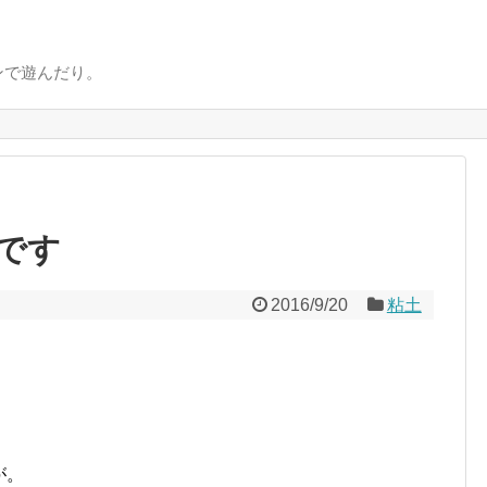
ンで遊んだり。
です
2016/9/20
粘土
が。