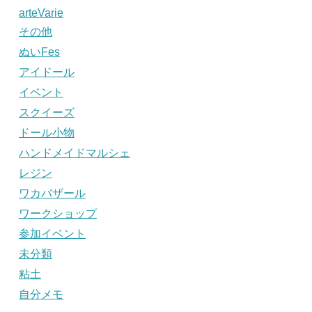
arteVarie
その他
ぬいFes
アイドール
イベント
スクイーズ
ドール小物
ハンドメイドマルシェ
レジン
ワカバザール
ワークショップ
参加イベント
未分類
粘土
自分メモ