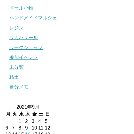
ドール小物
ハンドメイドマルシェ
レジン
ワカバザール
ワークショップ
参加イベント
未分類
粘土
自分メモ
2021年9月
月
火
水
木
金
土
日
1
2
3
4
5
6
7
8
9
10
11
12