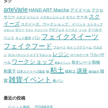
タグ
arteVarie
HAND ART Marche
アイドール
アクセ
スク
サリー
ケーキ
イチゴ
イベント
イヤホンジャック
キウイ
イーズ
スクイーズ、ワークショップ、イベント
ストラップ
ドールイ
ゼリー
デザフェス
トースト
スポンジ
テスト
デコソース
ドール
フェイクスイーツ
パン
ベント
ネット販売
フェイクフード
フルーツ
ホイップクリーム
マカロ
レジン
ワカバザ
ン
ヨコハマハンドメイドマルシェ
ロールケーキ
ワークショップ
和物
和すいーつ
ール
参加イベント
粘土
講座
和菓子
雑
紙粘土
日本スクイーズ協会
猫
通信販売
雑貨イベント
貨
食パン
最近の投稿
イベント御礼 2024年8月