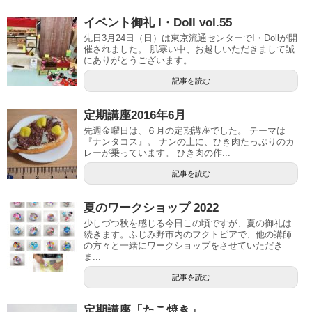
イベント御礼 I・Doll vol.55
先日3月24日（日）は東京流通センターでI・Dollが開
催されました。 肌寒い中、お越しいただきまして誠
にありがとうございます。 ...
記事を読む
定期講座2016年6月
先週金曜日は、６月の定期講座でした。 テーマは
『ナンタコス』。 ナンの上に、ひき肉たっぷりのカ
レーが乗っています。 ひき肉の作...
記事を読む
夏のワークショップ 2022
少しづつ秋を感じる今日この頃ですが、夏の御礼は
続きます。ふじみ野市内のフクトピアで、他の講師
の方々と一緒にワークショップをさせていただき
ま...
記事を読む
定期講座「たこ焼き」