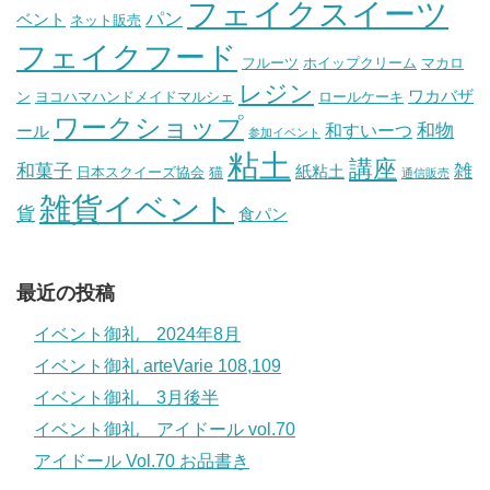
フェイクスイーツ
パン
ベント
ネット販売
フェイクフード
フルーツ
ホイップクリーム
マカロ
レジン
ワカバザ
ン
ヨコハマハンドメイドマルシェ
ロールケーキ
ワークショップ
和物
和すいーつ
ール
参加イベント
粘土
講座
和菓子
雑
紙粘土
日本スクイーズ協会
猫
通信販売
雑貨イベント
貨
食パン
最近の投稿
イベント御礼 2024年8月
イベント御礼 arteVarie 108,109
イベント御礼 3月後半
イベント御礼 アイドール vol.70
アイドール Vol.70 お品書き