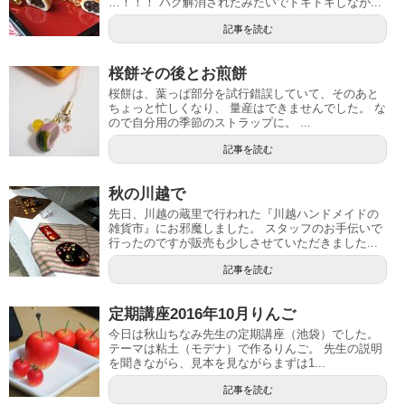
…！！！ バグ解消されたみたいでドキドキしなが...
記事を読む
桜餅その後とお煎餅
桜餅は、葉っぱ部分を試行錯誤していて、そのあと
ちょっと忙しくなり、 量産はできませんでした。 な
ので自分用の季節のストラップに。 ...
記事を読む
秋の川越で
先日、川越の蔵里で行われた『川越ハンドメイドの
雑貨市』にお邪魔しました。 スタッフのお手伝いで
行ったのですが販売も少しさせていただきました...
記事を読む
定期講座2016年10月りんご
今日は秋山ちなみ先生の定期講座（池袋）でした。
テーマは粘土（モデナ）で作るりんご。 先生の説明
を聞きながら、見本を見ながらまずは1...
記事を読む