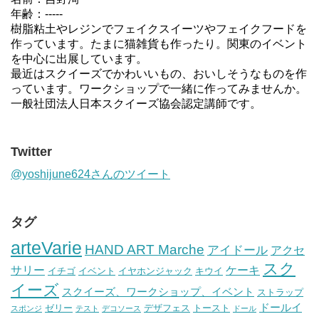
年齢：-----
樹脂粘土やレジンでフェイクスイーツやフェイクフードを
作っています。たまに猫雑貨も作ったり。関東のイベント
を中心に出展しています。
最近はスクイーズでかわいいもの、おいしそうなものを作
っています。ワークショップで一緒に作ってみませんか。
一般社団法人日本スクイーズ協会認定講師です。
Twitter
@yoshijune624さんのツイート
タグ
arteVarie
HAND ART Marche
アイドール
アクセ
スク
サリー
ケーキ
イチゴ
イベント
イヤホンジャック
キウイ
イーズ
スクイーズ、ワークショップ、イベント
ストラップ
ドールイ
ゼリー
デザフェス
トースト
スポンジ
テスト
デコソース
ドール