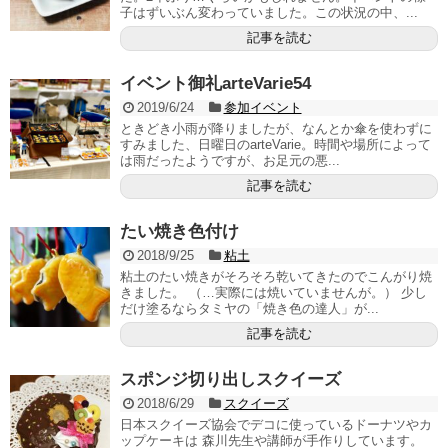
子はずいぶん変わっていました。この状況の中、...
記事を読む
イベント御礼arteVarie54
2019/6/24
参加イベント
ときどき小雨が降りましたが、なんとか傘を使わずに
すみました、日曜日のarteVarie。時間や場所によって
は雨だったようですが、お足元の悪...
記事を読む
たい焼き色付け
2018/9/25
粘土
粘土のたい焼きがそろそろ乾いてきたのでこんがり焼
きました。 （…実際には焼いていませんが。） 少し
だけ塗るならタミヤの「焼き色の達人」が...
記事を読む
スポンジ切り出しスクイーズ
2018/6/29
スクイーズ
日本スクイーズ協会でデコに使っているドーナツやカ
ップケーキは 森川先生や講師が手作りしています。