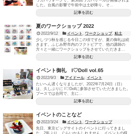
ワカバウォークで、第30回ワカバザールが開催されま
した。台風の影響で午前中は土砂降り。そ...
記事を読む
夏のワークショップ 2022
2022/9/12
イベント
,
ワークショップ
,
粘土
少しづつ秋を感じる今日この頃ですが、夏の御礼は続
きます。ふじみ野市内のフクトピアで、他の講師の
方々と一緒にワークショップをさせていただきま...
記事を読む
イベント御礼 I♡Doll vol.65
2022/9/3
アイドール
,
イベント
たいへん遅くなりましたが、2022年7月24日（日）
は、久しぶりに I♡Dollに参加させていただきました。
ブースでは合同で、主に...
記事を読む
イベントのことなど
2022/3/24
イベント
,
ワークショップ
先日、東京ビッグサイトのイベントに行ってきまし
た。2年ぶり…ぐらいかもしれません。イベントの様