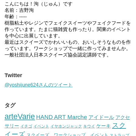
こんにちは！洵（じゅん）です
名前：吉野洵
年齢：-----
樹脂粘土やレジンでフェイクスイーツやフェイクフードを
作っています。たまに猫雑貨も作ったり。関東のイベント
を中心に出展しています。
最近はスクイーズでかわいいもの、おいしそうなものを作
っています。ワークショップで一緒に作ってみませんか。
一般社団法人日本スクイーズ協会認定講師です。
Twitter
@yoshijune624さんのツイート
タグ
arteVarie
HAND ART Marche
アイドール
アクセ
スク
サリー
ケーキ
イチゴ
イベント
イヤホンジャック
キウイ
イーズ
スクイーズ、ワークショップ、イベント
ストラップ