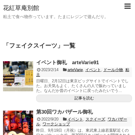
花紅草庵別館
粘土で食べ物作っています。たまにレジンで遊んだり。
「
フェイクスイーツ
」
一覧
イベント御礼 arteVarie91
2023/2/14
arteVarie
,
イベント
,
ドール小物
,
粘
土
日曜日、2月12日は東京ビッグサイトでイベントでし
た。お天気もよく、たくさんの人で賑わっていまし
た。なんだか昔のイベントに戻ったみたいでう...
記事を読む
第30回ワカバザール御礼
2022/9/20
イベント
,
スクイーズ
,
ワカバザー
ル
,
ワークショップ
昨日、9月19日（月祝）は、東武東上線若葉駅近くの