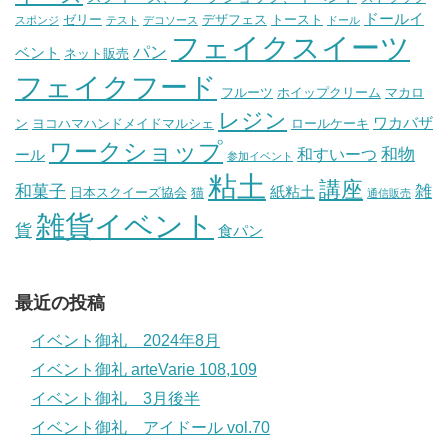
ドールイ
ゼリー
デザフェス
トースト
スポンジ
テスト
デコソース
ドール
フェイクスイーツ
パン
ベント
ネット販売
フェイクフード
フルーツ
ホイップクリーム
マカロ
レジン
ワカバザ
ン
ヨコハマハンドメイドマルシェ
ロールケーキ
ワークショップ
和物
和すいーつ
ール
参加イベント
粘土
講座
和菓子
雑
紙粘土
日本スクイーズ協会
猫
通信販売
雑貨イベント
貨
食パン
最近の投稿
イベント御礼 2024年8月
イベント御礼 arteVarie 108,109
イベント御礼 3月後半
イベント御礼 アイドール vol.70